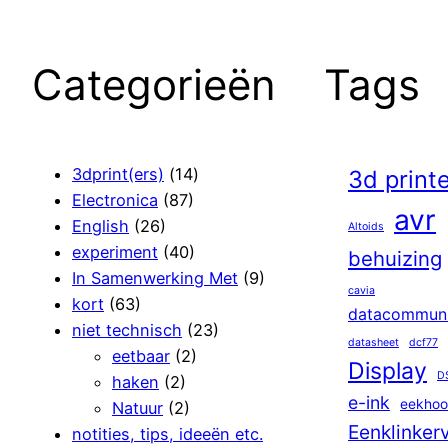
Categorieën
Tags
3dprint(ers)
(14)
3d print
Electronica
(87)
avr
English
(26)
Altoids
experiment
(40)
behuizing
In Samenwerking Met
(9)
cavia
kort
(63)
datacommuni
niet technisch
(23)
datasheet
dcf77
eetbaar
(2)
Display
D
haken
(2)
e-ink
eekhoo
Natuur
(2)
Eenklinker
notities, tips, ideeën etc.