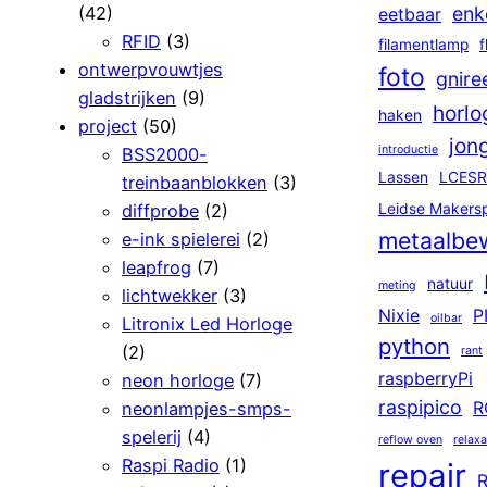
(42)
enk
eetbaar
RFID
(3)
filamentlamp
f
ontwerpvouwtjes
foto
gnire
gladstrijken
(9)
horlo
haken
project
(50)
jon
introductie
BSS2000-
Lassen
LCESR
treinbaanblokken
(3)
diffprobe
(2)
Leidse Makers
metaalbe
e-ink spielerei
(2)
leapfrog
(7)
natuur
meting
lichtwekker
(3)
Nixie
P
oilbar
Litronix Led Horloge
python
(2)
rant
raspberryPi
neon horloge
(7)
raspipico
neonlampjes-smps-
R
spelerij
(4)
reflow oven
relaxa
Raspi Radio
(1)
repair
R