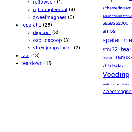
reflowven
(1)
schemeringlam
rgb jongleerbal
(4)
zweefmagneet
(3)
seriecondensatorv
SESBSS2000
reparatie
(26)
smps
digispul
(8)
spelen me
oscilloscoop
(3)
strex jumpstarter
(2)
tea
stm32
taal
(13)
TM163
textiel
teardown
(15)
vfd display
Voeding
Welkom
wireless 
Zweefmagne