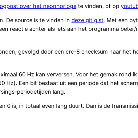
logpost over het neonhorloge
te vinden, of op
youtu
. De source is te vinden in
deze git gist
. Met een py
 een reactie achter als iets aan het programma beter
onden, gevolgd door een crc-8 checksum naar het hor
ximaal 60 Hz kan verversen. Voor het gemak rond ik
k 50 Hz). Een bit bestaat uit een periode dat het sche
sings-periodetijden lang.
 een 0 is, in totaal even lang duurt. Dan is de trans