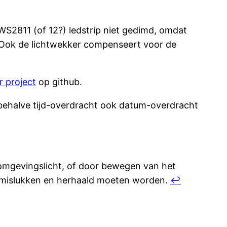
 WS2811 (of 12?) ledstrip niet gedimd, omdat
 Ook de lichtwekker compenseert voor de
r project
op github.
 behalve tijd-overdracht ook datum-overdracht
n omgevingslicht, of door bewegen van het
t mislukken en herhaald moeten worden.
↩︎