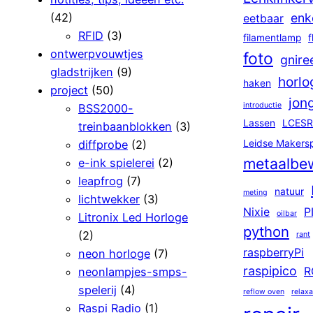
(42)
enk
eetbaar
RFID
(3)
filamentlamp
f
ontwerpvouwtjes
foto
gnire
gladstrijken
(9)
horlo
haken
project
(50)
jon
introductie
BSS2000-
Lassen
LCESR
treinbaanblokken
(3)
diffprobe
(2)
Leidse Makers
metaalbe
e-ink spielerei
(2)
leapfrog
(7)
natuur
meting
lichtwekker
(3)
Nixie
P
oilbar
Litronix Led Horloge
python
(2)
rant
raspberryPi
neon horloge
(7)
raspipico
neonlampjes-smps-
R
spelerij
(4)
reflow oven
relaxa
Raspi Radio
(1)