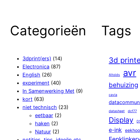
Categorieën
Tags
3dprint(ers)
(14)
3d print
Electronica
(87)
avr
English
(26)
Altoids
experiment
(40)
behuizing
In Samenwerking Met
(9)
cavia
kort
(63)
datacommuni
niet technisch
(23)
datasheet
dcf77
eetbaar
(2)
Display
D
haken
(2)
e-ink
eekhoo
Natuur
(2)
Eenklinker
notities, tips, ideeën etc.