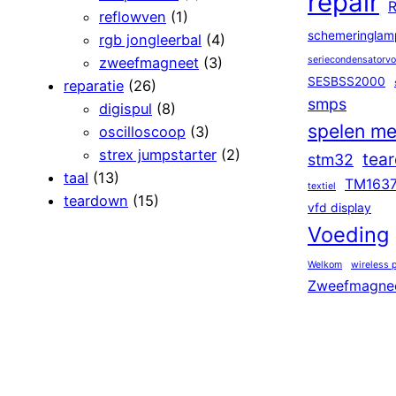
repair
R
reflowven
(1)
schemeringlam
rgb jongleerbal
(4)
zweefmagneet
(3)
seriecondensatorv
SESBSS2000
reparatie
(26)
smps
digispul
(8)
spelen me
oscilloscoop
(3)
strex jumpstarter
(2)
tea
stm32
taal
(13)
TM163
textiel
teardown
(15)
vfd display
Voeding
Welkom
wireless 
Zweefmagne