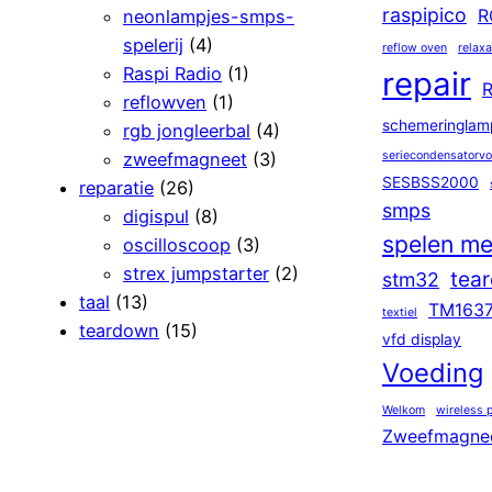
raspipico
neonlampjes-smps-
R
spelerij
(4)
reflow oven
relaxa
Raspi Radio
(1)
repair
R
reflowven
(1)
schemeringlam
rgb jongleerbal
(4)
zweefmagneet
(3)
seriecondensatorv
SESBSS2000
reparatie
(26)
smps
digispul
(8)
spelen me
oscilloscoop
(3)
strex jumpstarter
(2)
tea
stm32
taal
(13)
TM163
textiel
teardown
(15)
vfd display
Voeding
Welkom
wireless 
Zweefmagne