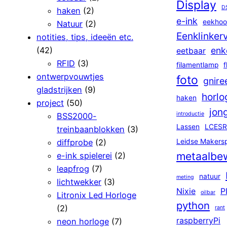
Display
D
haken
(2)
e-ink
eekhoo
Natuur
(2)
Eenklinker
notities, tips, ideeën etc.
(42)
enk
eetbaar
RFID
(3)
filamentlamp
f
ontwerpvouwtjes
foto
gnire
gladstrijken
(9)
horlo
haken
project
(50)
jon
introductie
BSS2000-
Lassen
LCESR
treinbaanblokken
(3)
diffprobe
(2)
Leidse Makers
metaalbe
e-ink spielerei
(2)
leapfrog
(7)
natuur
meting
lichtwekker
(3)
Nixie
P
oilbar
Litronix Led Horloge
python
(2)
rant
raspberryPi
neon horloge
(7)