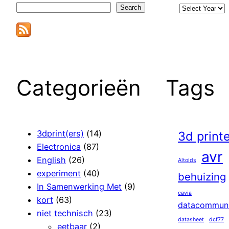
Search
Categorieën
Tags
3dprint(ers)
(14)
3d print
Electronica
(87)
avr
English
(26)
Altoids
experiment
(40)
behuizing
In Samenwerking Met
(9)
cavia
kort
(63)
datacommuni
niet technisch
(23)
datasheet
dcf77
eetbaar
(2)