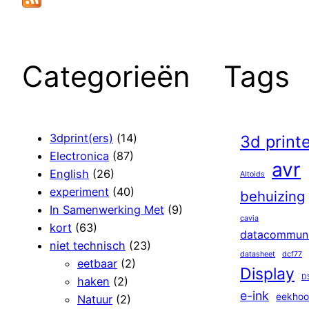
Categorieën
Tags
3dprint(ers)
(14)
3d print
Electronica
(87)
avr
English
(26)
Altoids
experiment
(40)
behuizing
In Samenwerking Met
(9)
cavia
kort
(63)
datacommuni
niet technisch
(23)
datasheet
dcf77
eetbaar
(2)
Display
D
haken
(2)
e-ink
eekhoo
Natuur
(2)