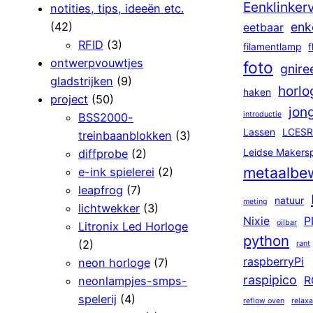
Eenklinker
notities, tips, ideeën etc.
(42)
enk
eetbaar
RFID
(3)
filamentlamp
f
ontwerpvouwtjes
foto
gnire
gladstrijken
(9)
horlo
haken
project
(50)
jon
introductie
BSS2000-
Lassen
LCESR
treinbaanblokken
(3)
diffprobe
(2)
Leidse Makers
metaalbe
e-ink spielerei
(2)
leapfrog
(7)
natuur
meting
lichtwekker
(3)
Nixie
P
oilbar
Litronix Led Horloge
python
(2)
rant
raspberryPi
neon horloge
(7)
raspipico
neonlampjes-smps-
R
spelerij
(4)
reflow oven
relaxa