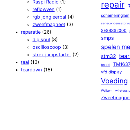
Raspi Radio
(1)
repair
R
reflowven
(1)
schemeringlam
rgb jongleerbal
(4)
zweefmagneet
(3)
seriecondensatorv
SESBSS2000
reparatie
(26)
smps
digispul
(8)
spelen me
oscilloscoop
(3)
strex jumpstarter
(2)
tea
stm32
taal
(13)
TM163
textiel
teardown
(15)
vfd display
Voeding
Welkom
wireless 
Zweefmagne