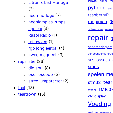
Nixie
P
oilbar
Litronix Led Horloge
python
(2)
rant
raspberryPi
neon horloge
(7)
raspipico
neonlampjes-smps-
R
spelerij
(4)
reflow oven
relaxa
Raspi Radio
(1)
repair
R
reflowven
(1)
schemeringlam
rgb jongleerbal
(4)
zweefmagneet
(3)
seriecondensatorv
SESBSS2000
reparatie
(26)
smps
digispul
(8)
spelen me
oscilloscoop
(3)
strex jumpstarter
(2)
tea
stm32
taal
(13)
TM163
textiel
teardown
(15)
vfd display
Voeding
Welkom
wireless 