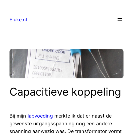
Skip
to
Eluke.nl
content
Capacitieve koppeling
Bij mijn
labvoeding
merkte ik dat er naast de
gewenste uitgangsspanning nog een andere
spanning aanwezig was. De transformator vormt