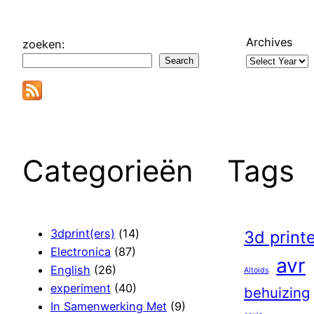
Archives
zoeken:
Search
Categorieën
Tags
3dprint(ers)
(14)
3d print
Electronica
(87)
avr
English
(26)
Altoids
experiment
(40)
behuizing
In Samenwerking Met
(9)