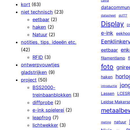
cavia
kort
(63)
datacommuni
niet technisch
(23)
datasheet
dcf77
eetbaar
(2)
Display
D
haken
(2)
e-ink
eekhoo
Natuur
(2)
Eenklinker
notities, tips, ideeën etc.
(42)
enk
eetbaar
RFID
(3)
filamentlamp
f
ontwerpvouwtjes
foto
gnire
gladstrijken
(9)
horlo
haken
project
(50)
jon
introductie
BSS2000-
Lassen
LCESR
treinbaanblokken
(3)
diffprobe
(2)
Leidse Makers
metaalbe
e-ink spielerei
(2)
leapfrog
(7)
natuur
meting
lichtwekker
(3)