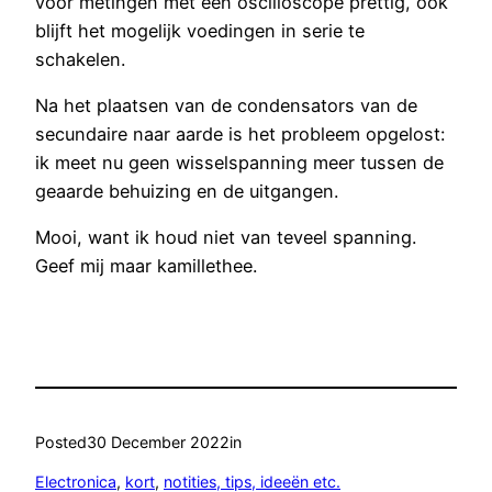
voor metingen met een oscilloscope prettig, ook
blijft het mogelijk voedingen in serie te
schakelen.
Na het plaatsen van de condensators van de
secundaire naar aarde is het probleem opgelost:
ik meet nu geen wisselspanning meer tussen de
geaarde behuizing en de uitgangen.
Mooi, want ik houd niet van teveel spanning.
Geef mij maar kamillethee.
Posted
30 December 2022
in
Electronica
, 
kort
, 
notities, tips, ideeën etc.