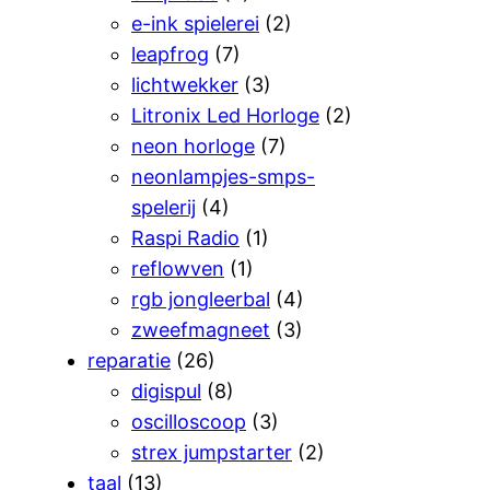
e-ink spielerei
(2)
leapfrog
(7)
lichtwekker
(3)
Litronix Led Horloge
(2)
neon horloge
(7)
neonlampjes-smps-
spelerij
(4)
Raspi Radio
(1)
reflowven
(1)
rgb jongleerbal
(4)
zweefmagneet
(3)
reparatie
(26)
digispul
(8)
oscilloscoop
(3)
strex jumpstarter
(2)
taal
(13)