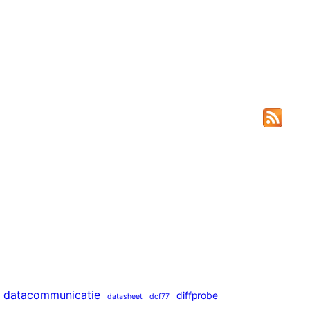
datacommunicatie
diffprobe
datasheet
dcf77