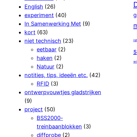
D
English
(26)
g
experiment
(40)
In Samenwerking Met
(9)
m
kort
(63)
niet technisch
(23)
re
eetbaar
(2)
s
haken
(2)
wi
Natuur
(2)
notities, tips, ideeën etc.
(42)
RFID
(3)
ontwerpvouwtjes gladstrijken
(9)
project
(50)
BSS2000-
treinbaanblokken
(3)
diffprobe
(2)