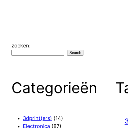
zoeken:
Search
Categorieën
T
3dprint(ers)
(14)
3
Electronica
(87)