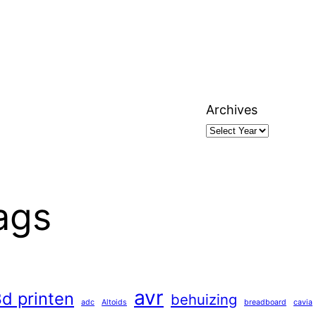
Archives
ags
avr
d printen
behuizing
adc
Altoids
breadboard
cavia