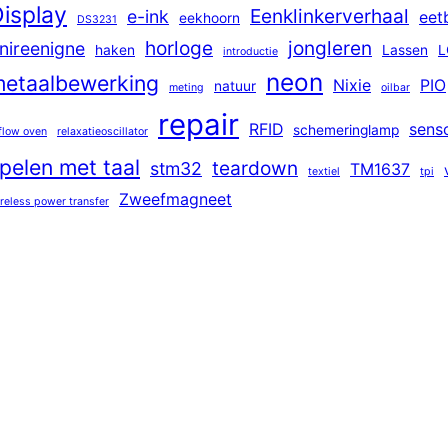
isplay
Eenklinkerverhaal
e-ink
eet
eekhoorn
DS3231
horloge
jongleren
nireenigne
haken
Lassen
L
introductie
neon
etaalbewerking
Nixie
PIO
natuur
meting
oilbar
repair
RFID
sens
schemeringlamp
flow oven
relaxatieoscillator
pelen met taal
teardown
stm32
TM1637
textiel
tpi
Zweefmagneet
reless power transfer