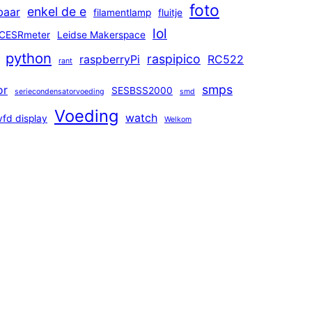
foto
enkel de e
baar
filamentlamp
fluitje
lol
CESRmeter
Leidse Makerspace
python
raspipico
raspberryPi
RC522
rant
smps
or
SESBSS2000
seriecondensatorvoeding
smd
Voeding
watch
vfd display
Welkom