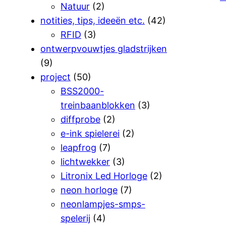
Natuur
(2)
notities, tips, ideeën etc.
(42)
RFID
(3)
ontwerpvouwtjes gladstrijken
(9)
project
(50)
BSS2000-
treinbaanblokken
(3)
diffprobe
(2)
e-ink spielerei
(2)
leapfrog
(7)
lichtwekker
(3)
Litronix Led Horloge
(2)
neon horloge
(7)
neonlampjes-smps-
spelerij
(4)