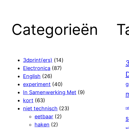
Categorieën
T
3dprint(ers)
(14)
3
Electronica
(87)
D
English
(26)
g
experiment
(40)
In Samenwerking Met
(9)
m
kort
(63)
niet technisch
(23)
re
eetbaar
(2)
s
haken
(2)
wi