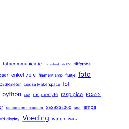
datacommunicatie
diffprobe
datasheet
dcf77
foto
enkel de e
baar
filamentlamp
fluitje
lol
CESRmeter
Leidse Makerspace
python
raspipico
raspberryPi
RC522
rant
smps
or
SESBSS2000
seriecondensatorvoeding
smd
Voeding
watch
vfd display
Welkom