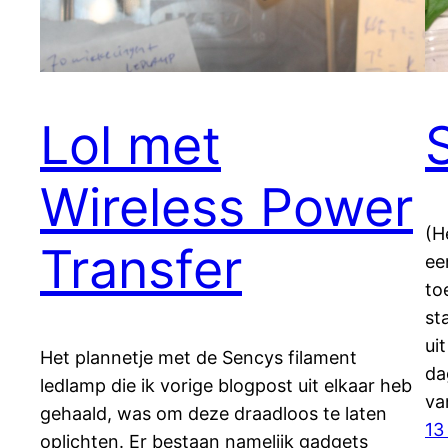
Lol met
Wireless Power
(H
Transfer
ee
to
st
ui
Het plannetje met de Sencys filament
da
ledlamp die ik vorige blogpost uit elkaar heb
va
gehaald, was om deze draadloos te laten
13
oplichten. Er bestaan namelijk gadgets