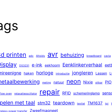
ags
avr
d printen
behuizing
adc
Altoids
breadboard
cavia
isplay
Eenklinkerverhaal
e-ink
eet
eekhoorn
DS3231
horloge
jongleren
nireenigne
haken
Lassen
L
introductie
neon
etaalbewerking
Nixie
PIO
natuur
meting
oilbar
repair
RFID
sens
schemeringlamp
flow oven
relaxatieoscillator
pelen met taal
teardown
stm32
TM1637
textiel
tpi
Zweefmagneet
reless power transfer