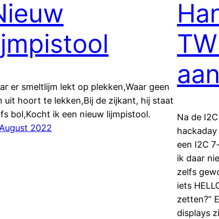
Nieuw
Han
ijmpistool
TWI
aan
ar er smeltlijm lekt op plekken,Waar geen
m uit hoort te lekken,Bij de zijkant, hij staat
lfs bol,Kocht ik een nieuw lijmpistool.
Na de I2C
 August 2022
hackaday 
een I2C 7
ik daar ni
zelfs gew
iets HEL
zetten?” 
displays 