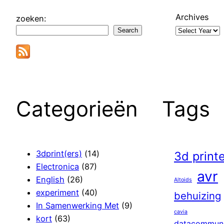
Archives
zoeken:
Search
Categorieën
Tags
3dprint(ers)
(14)
3d print
Electronica
(87)
avr
English
(26)
Altoids
experiment
(40)
behuizing
In Samenwerking Met
(9)
cavia
kort
(63)
datacommuni