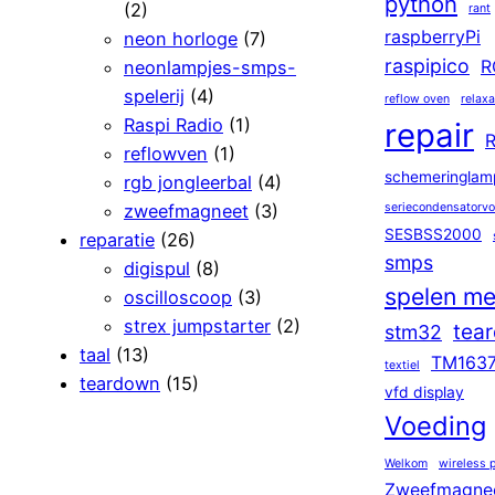
python
(2)
rant
raspberryPi
neon horloge
(7)
raspipico
neonlampjes-smps-
R
spelerij
(4)
reflow oven
relaxa
Raspi Radio
(1)
repair
R
reflowven
(1)
schemeringlam
rgb jongleerbal
(4)
zweefmagneet
(3)
seriecondensatorv
SESBSS2000
reparatie
(26)
smps
digispul
(8)
spelen me
oscilloscoop
(3)
strex jumpstarter
(2)
tea
stm32
taal
(13)
TM163
textiel
teardown
(15)
vfd display
Voeding
Welkom
wireless 
Zweefmagne