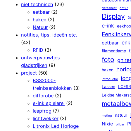
niet technisch
(23)
datasheet
dcf77
eetbaar
(2)
Display
D
haken
(2)
e-ink
eekhoo
Natuur
(2)
Eenklinker
notities, tips, ideeën etc.
(42)
enk
eetbaar
RFID
(3)
filamentlamp
f
ontwerpvouwtjes
foto
gnire
gladstrijken
(9)
horlo
haken
project
(50)
jon
introductie
BSS2000-
Lassen
LCESR
treinbaanblokken
(3)
diffprobe
(2)
Leidse Makers
metaalbe
e-ink spielerei
(2)
leapfrog
(7)
natuur
meting
lichtwekker
(3)
Nixie
P
oilbar
Litronix Led Horloge