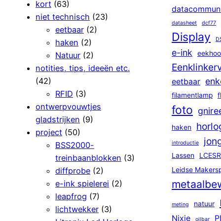
kort
(63)
datacommuni
niet technisch
(23)
datasheet
dcf77
eetbaar
(2)
Display
D
haken
(2)
e-ink
eekhoo
Natuur
(2)
Eenklinker
notities, tips, ideeën etc.
(42)
enk
eetbaar
RFID
(3)
filamentlamp
f
ontwerpvouwtjes
foto
gnire
gladstrijken
(9)
horlo
haken
project
(50)
jon
introductie
BSS2000-
Lassen
LCESR
treinbaanblokken
(3)
diffprobe
(2)
Leidse Makers
metaalbe
e-ink spielerei
(2)
leapfrog
(7)
natuur
meting
lichtwekker
(3)
Nixie
P
oilbar