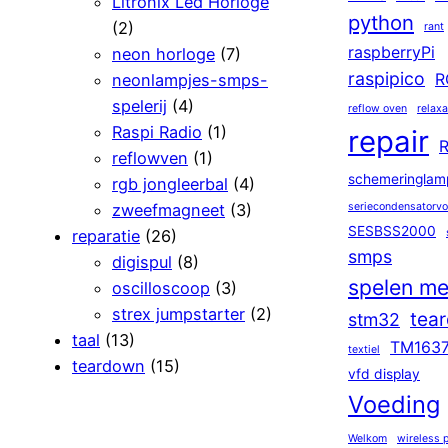
Litronix Led Horloge
python
(2)
rant
raspberryPi
neon horloge
(7)
raspipico
neonlampjes-smps-
R
spelerij
(4)
reflow oven
relaxa
Raspi Radio
(1)
repair
R
reflowven
(1)
schemeringlam
rgb jongleerbal
(4)
zweefmagneet
(3)
seriecondensatorv
SESBSS2000
reparatie
(26)
smps
digispul
(8)
spelen me
oscilloscoop
(3)
strex jumpstarter
(2)
tea
stm32
taal
(13)
TM163
textiel
teardown
(15)
vfd display
Voeding
Welkom
wireless 