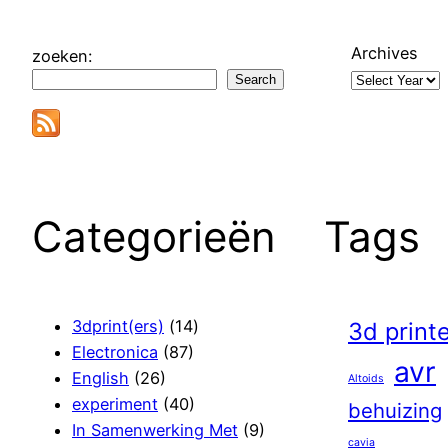
Archives
zoeken:
Search
Categorieën
Tags
3dprint(ers)
(14)
3d print
Electronica
(87)
avr
English
(26)
Altoids
experiment
(40)
behuizing
In Samenwerking Met
(9)
cavia