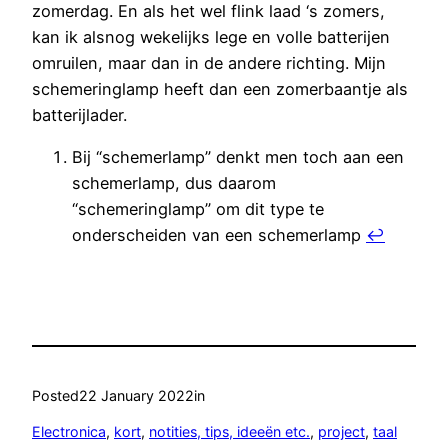
zomerdag. En als het wel flink laad ‘s zomers,
kan ik alsnog wekelijks lege en volle batterijen
omruilen, maar dan in de andere richting. Mijn
schemeringlamp heeft dan een zomerbaantje als
batterijlader.
Bij “schemerlamp” denkt men toch aan een
schemerlamp, dus daarom
“schemeringlamp” om dit type te
onderscheiden van een schemerlamp
↩︎
Posted
22 January 2022
in
Electronica
, 
kort
, 
notities, tips, ideeën etc.
, 
project
, 
taal