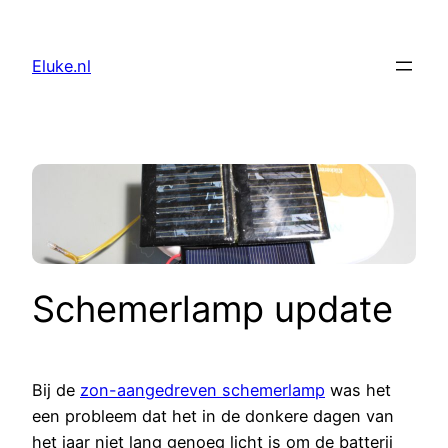
Skip
to
Eluke.nl
content
Schemerlamp update
Bij de
zon-aangedreven schemerlamp
was het
een probleem dat het in de donkere dagen van
het jaar niet lang genoeg licht is om de batterij