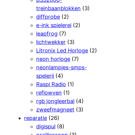
treinbaanblokken
(3)
diffprobe
(2)
e-ink spielerei
(2)
leapfrog
(7)
lichtwekker
(3)
Litronix Led Horloge
(2)
neon horloge
(7)
neonlampjes-smps-
spelerij
(4)
Raspi Radio
(1)
reflowven
(1)
rgb jongleerbal
(4)
zweefmagneet
(3)
reparatie
(26)
digispul
(8)
oscilloscoop
(3)