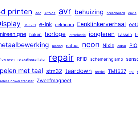
avr
d printen
behuizing
adc
Altoids
breadboard
cavia
isplay
Eenklinkerverhaal
e-ink
eet
eekhoorn
DS3231
horloge
jongleren
nireenigne
haken
Lassen
L
introductie
neon
etaalbewerking
Nixie
PIO
natuur
meting
oilbar
repair
RFID
sens
schemeringlamp
flow oven
relaxatieoscillator
pelen met taal
teardown
stm32
TM1637
textiel
tpi
Zweefmagneet
reless power transfer