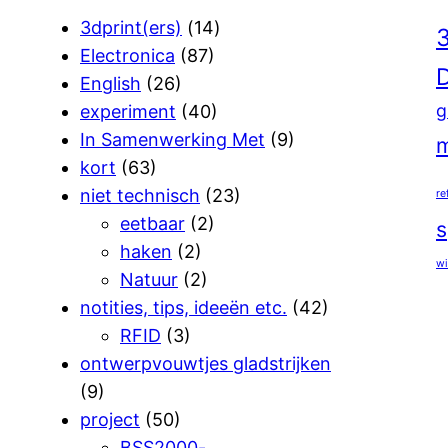
3dprint(ers)
(14)
3
Electronica
(87)
D
English
(26)
g
experiment
(40)
In Samenwerking Met
(9)
m
kort
(63)
niet technisch
(23)
re
eetbaar
(2)
s
haken
(2)
wi
Natuur
(2)
notities, tips, ideeën etc.
(42)
RFID
(3)
ontwerpvouwtjes gladstrijken
(9)
project
(50)
BSS2000-