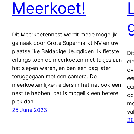
Meerkoet!
Dit Meerkoetennest wordt mede mogelijk
gemaak door Grote Supermarkt NV en uw
plaatselijke Baldadige Jeugdigen. Ik fietste
Di
erlangs toen de meerkoeten met takjes aan
el
het slepen waren, en ben een dag later
ov
teruggegaan met een camera. De
ee
meerkoeten lijken elders in het riet ook een
ee
nest te hebben, dat is mogelijk een betere
do
plek dan…
mo
25 June 2023
va
28