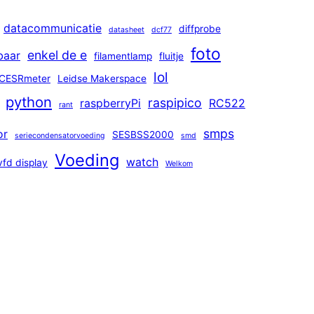
datacommunicatie
diffprobe
datasheet
dcf77
foto
enkel de e
baar
filamentlamp
fluitje
lol
CESRmeter
Leidse Makerspace
python
raspipico
raspberryPi
RC522
rant
smps
or
SESBSS2000
seriecondensatorvoeding
smd
Voeding
watch
vfd display
Welkom