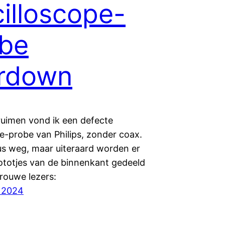
illoscope-
be
ardown
pruimen vond ik een defecte
e-probe van Philips, zonder coax.
us weg, maar uiteraard worden er
ototjes van de binnenkant gedeeld
trouwe lezers:
 2024