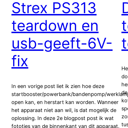
Strex PS313
teardown en
usb-geeft-6V-
fix
He
do
he
In een vorige post liet ik zien hoe deze
de
startbooster/powerbank/bandenpomp/werklam
ko
open kan, en herstart kan worden. Wanneer
sp
het apparaat niet aan wil, is dat mogelijk de
zo
oplossing. In deze 2e blogpost post ik wat
tu
fototjes van de binnenkant van dit apparaat.