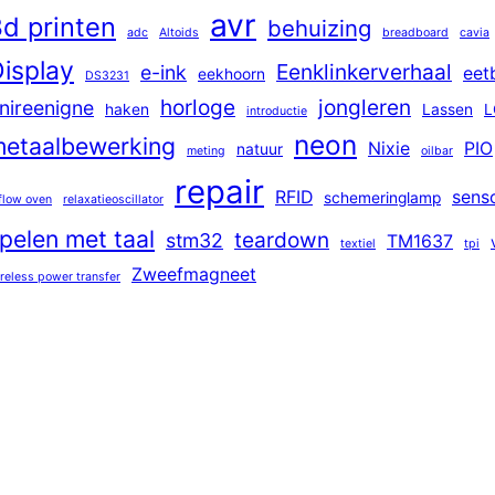
avr
d printen
behuizing
adc
Altoids
breadboard
cavia
isplay
Eenklinkerverhaal
e-ink
eet
eekhoorn
DS3231
horloge
jongleren
nireenigne
haken
Lassen
L
introductie
neon
etaalbewerking
Nixie
PIO
natuur
meting
oilbar
repair
RFID
sens
schemeringlamp
flow oven
relaxatieoscillator
pelen met taal
teardown
stm32
TM1637
textiel
tpi
Zweefmagneet
reless power transfer