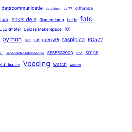
datacommunicatie
diffprobe
datasheet
dcf77
foto
enkel de e
baar
filamentlamp
fluitje
lol
CESRmeter
Leidse Makerspace
python
raspipico
raspberryPi
RC522
rant
smps
or
SESBSS2000
seriecondensatorvoeding
smd
Voeding
watch
vfd display
Welkom