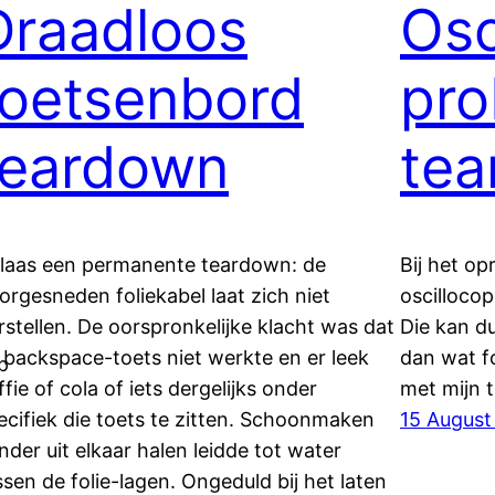
Draadloos
Osc
toetsenbord
pro
teardown
te
laas een permanente teardown: de
Bij het o
orgesneden foliekabel laat zich niet
oscillocop
rstellen. De oorspronkelijke klacht was dat
Die kan d
 backspace-toets niet werkte en er leek
dan wat f
p
ffie of cola of iets dergelijks onder
met mijn 
ecifiek die toets te zitten. Schoonmaken
15 August
nder uit elkaar halen leidde tot water
ssen de folie-lagen. Ongeduld bij het laten