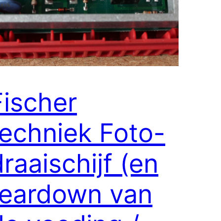
ischer​
techniek Foto-
raai​schijf (en
tear​down van