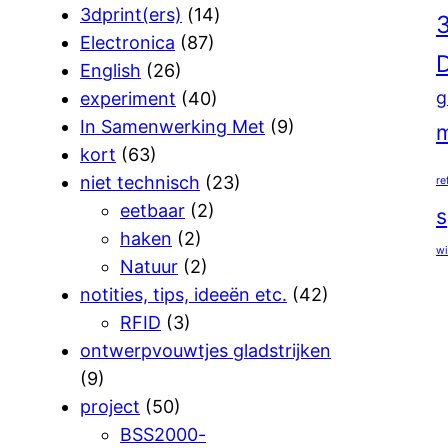
3dprint(ers)
(14)
3
Electronica
(87)
D
English
(26)
g
experiment
(40)
In Samenwerking Met
(9)
m
kort
(63)
niet technisch
(23)
re
eetbaar
(2)
s
haken
(2)
wi
Natuur
(2)
notities, tips, ideeën etc.
(42)
RFID
(3)
ontwerpvouwtjes gladstrijken
(9)
project
(50)
BSS2000-