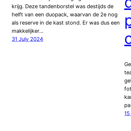
krijg. Deze tandenborstel was destijds de
helft van een duopack, waarvan de 2e nog
als reserve in de kast stond. Er was dus een
makkelijker…
c
31 July 2024
Ge
te
ge
fo
ka
pa
15