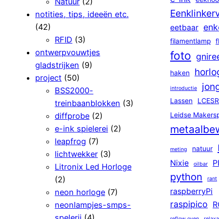
Natuur
(2)
Eenklinker
notities, tips, ideeën etc.
(42)
enk
eetbaar
RFID
(3)
filamentlamp
f
ontwerpvouwtjes
foto
gnire
gladstrijken
(9)
horlo
haken
project
(50)
jon
introductie
BSS2000-
Lassen
LCESR
treinbaanblokken
(3)
diffprobe
(2)
Leidse Makers
metaalbe
e-ink spielerei
(2)
leapfrog
(7)
natuur
meting
lichtwekker
(3)
Nixie
P
oilbar
Litronix Led Horloge
python
(2)
rant
raspberryPi
neon horloge
(7)
raspipico
neonlampjes-smps-
R
spelerij
(4)
reflow oven
relaxa