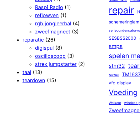
Raspi Radio
(1)
repair
R
reflowven
(1)
schemeringlam
rgb jongleerbal
(4)
zweefmagneet
(3)
seriecondensatorv
SESBSS2000
reparatie
(26)
smps
digispul
(8)
spelen me
oscilloscoop
(3)
strex jumpstarter
(2)
tea
stm32
taal
(13)
TM163
textiel
teardown
(15)
vfd display
Voeding
Welkom
wireless 
Zweefmagne