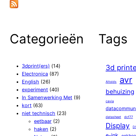
Categorieën
Tags
3dprint(ers)
(14)
3d print
Electronica
(87)
avr
English
(26)
Altoids
experiment
(40)
behuizing
In Samenwerking Met
(9)
cavia
kort
(63)
datacommuni
niet technisch
(23)
datasheet
dcf77
eetbaar
(2)
Display
D
haken
(2)
e-ink
eekhoo