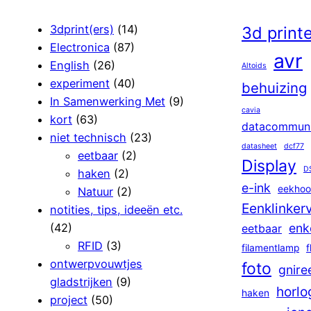
3dprint(ers)
(14)
3d print
Electronica
(87)
avr
English
(26)
Altoids
experiment
(40)
behuizing
In Samenwerking Met
(9)
cavia
kort
(63)
datacommuni
niet technisch
(23)
datasheet
dcf77
eetbaar
(2)
Display
D
haken
(2)
e-ink
eekhoo
Natuur
(2)
Eenklinker
notities, tips, ideeën etc.
(42)
enk
eetbaar
RFID
(3)
filamentlamp
f
ontwerpvouwtjes
foto
gnire
gladstrijken
(9)
horlo
haken
project
(50)