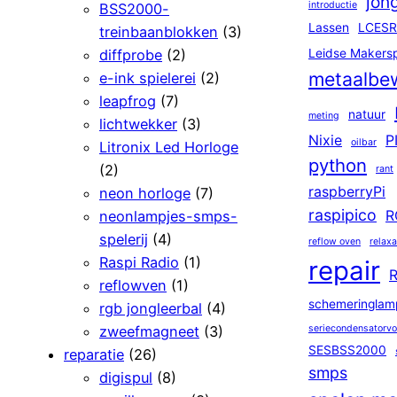
jon
introductie
BSS2000-
Lassen
LCESR
treinbaanblokken
(3)
diffprobe
(2)
Leidse Makers
metaalbe
e-ink spielerei
(2)
leapfrog
(7)
natuur
meting
lichtwekker
(3)
Nixie
P
oilbar
Litronix Led Horloge
python
(2)
rant
raspberryPi
neon horloge
(7)
raspipico
neonlampjes-smps-
R
spelerij
(4)
reflow oven
relaxa
Raspi Radio
(1)
repair
R
reflowven
(1)
schemeringlam
rgb jongleerbal
(4)
zweefmagneet
(3)
seriecondensatorv
SESBSS2000
reparatie
(26)
smps
digispul
(8)