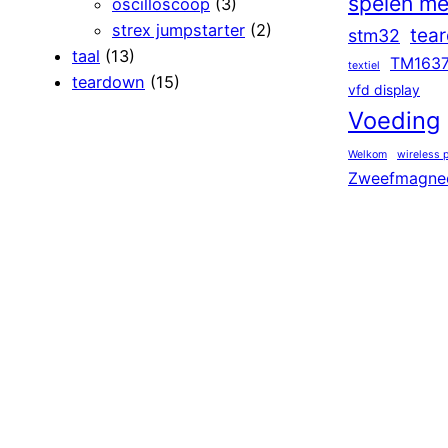
spelen me
oscilloscoop
(3)
strex jumpstarter
(2)
tea
stm32
taal
(13)
TM163
textiel
teardown
(15)
vfd display
Voeding
Welkom
wireless 
Zweefmagne