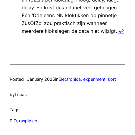
delay. En kost dus relatief veel geheugen.
Een ‘Doe eens NN kloktikken op pinnetje
ZusOfZo’ zou praktisch zijn wanneer
meerdere klokslagen de data niet wijzigt.
↩︎
Posted
1 January 2025
in
Electronica
, 
experiment
, 
kort
by
Lucas
Tags:
PIO
, 
raspipico