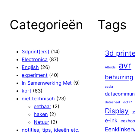
Categorieën
Tags
3dprint(ers)
(14)
3d print
Electronica
(87)
avr
English
(26)
Altoids
experiment
(40)
behuizing
In Samenwerking Met
(9)
cavia
kort
(63)
datacommuni
niet technisch
(23)
datasheet
dcf77
eetbaar
(2)
Display
D
haken
(2)
e-ink
eekhoo
Natuur
(2)
Eenklinker
notities, tips, ideeën etc.