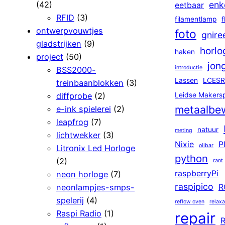
(42)
enk
eetbaar
RFID
(3)
filamentlamp
f
ontwerpvouwtjes
foto
gnire
gladstrijken
(9)
horlo
haken
project
(50)
jon
introductie
BSS2000-
Lassen
LCESR
treinbaanblokken
(3)
diffprobe
(2)
Leidse Makers
metaalbe
e-ink spielerei
(2)
leapfrog
(7)
natuur
meting
lichtwekker
(3)
Nixie
P
oilbar
Litronix Led Horloge
python
(2)
rant
raspberryPi
neon horloge
(7)
raspipico
neonlampjes-smps-
R
spelerij
(4)
reflow oven
relaxa
Raspi Radio
(1)
repair
R