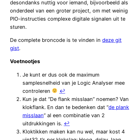
desondanks nuttig voor iemand, bijvoorbeeld als
onderdeel van een groter project, om met weinig
PIO-instructies complexe digitale signalen uit te
sturen.
De complete broncode is te vinden in
deze git
gist
.
Voetnootjes
Je kunt er dus ook de maximum
samplesnelheid van je Logic Analyser mee
controleren
↩︎
Kun je dat “De flank misslaan” noemen? Van
klokflank. En dan te bedenken dat “
de plank
misslaan
” al een combinatie van 2
uitdrukkingen is.
↩︎
Kloktikken maken kan nu wel, maar kost 4
uint32_t’s per klokslag: Hoog, delay, laag,