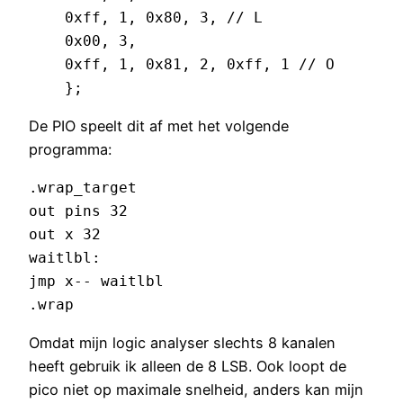
    0xff, 1, 0x80, 3, // L

    0x00, 3,

    0xff, 1, 0x81, 2, 0xff, 1 // O

    };
De PIO speelt dit af met het volgende
programma:
.wrap_target

out pins 32

out x 32

waitlbl:

jmp x-- waitlbl

.wrap 
Omdat mijn logic analyser slechts 8 kanalen
heeft gebruik ik alleen de 8 LSB. Ook loopt de
pico niet op maximale snelheid, anders kan mijn