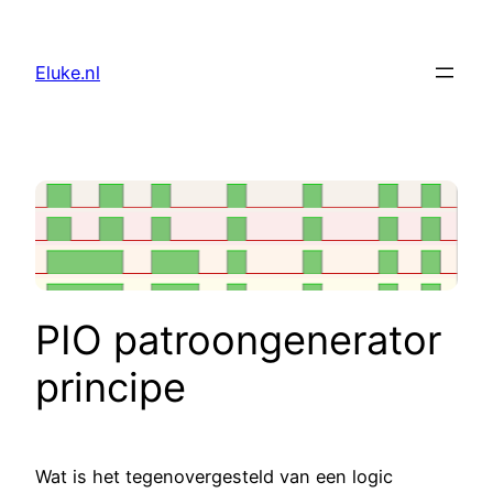
Skip
to
Eluke.nl
content
PIO patroon​generator
principe
Wat is het tegenovergesteld van een logic