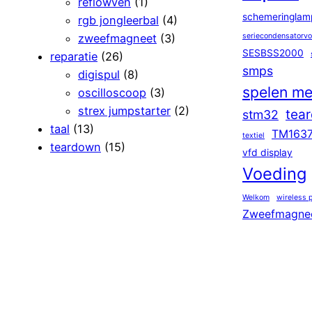
reflowven
(1)
schemeringlam
rgb jongleerbal
(4)
zweefmagneet
(3)
seriecondensatorv
SESBSS2000
reparatie
(26)
smps
digispul
(8)
spelen me
oscilloscoop
(3)
strex jumpstarter
(2)
tea
stm32
taal
(13)
TM163
textiel
teardown
(15)
vfd display
Voeding
Welkom
wireless 
Zweefmagne