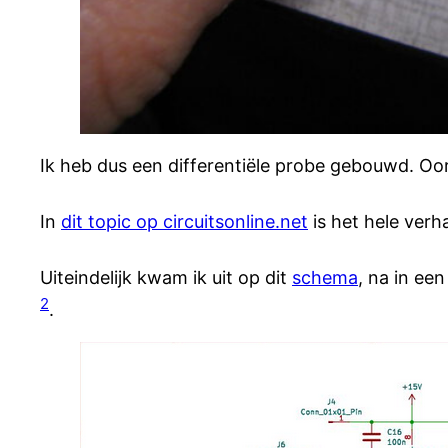
Ik heb dus een differentiële probe gebouwd. Oor
In
dit topic op circuitsonline.net
is het hele verh
Uiteindelijk kwam ik uit op dit
schema
, na in ee
2
.