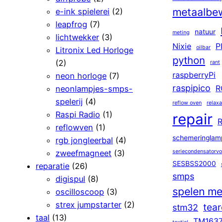
metaalbe
e-ink spielerei
(2)
leapfrog
(7)
natuur
meting
lichtwekker
(3)
Nixie
P
oilbar
Litronix Led Horloge
python
(2)
rant
raspberryPi
neon horloge
(7)
raspipico
neonlampjes-smps-
R
spelerij
(4)
reflow oven
relaxa
Raspi Radio
(1)
repair
R
reflowven
(1)
schemeringlam
rgb jongleerbal
(4)
zweefmagneet
(3)
seriecondensatorv
SESBSS2000
reparatie
(26)
smps
digispul
(8)
spelen me
oscilloscoop
(3)
strex jumpstarter
(2)
tea
stm32
taal
(13)
TM163