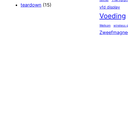
textiel
teardown
(15)
vfd display
Voeding
Welkom
wireless 
Zweefmagne