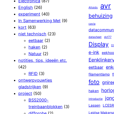
Electronica
(87)
avr
English
(26)
Altoids
experiment
(40)
behuizing
In Samenwerking Met
(9)
cavia
kort
(63)
datacommuni
niet technisch
(23)
datasheet
dcf77
eetbaar
(2)
Display
D
haken
(2)
e-ink
eekhoo
Natuur
(2)
Eenklinker
notities, tips, ideeën etc.
(42)
enk
eetbaar
RFID
(3)
filamentlamp
f
ontwerpvouwtjes
foto
gnire
gladstrijken
(9)
horlo
haken
project
(50)
jon
introductie
BSS2000-
Lassen
LCESR
treinbaanblokken
(3)
diffprobe
(2)
Leidse Makers