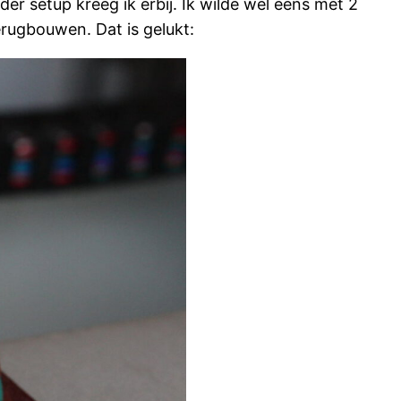
r setup kreeg ik erbij. Ik wilde wel eens met 2
erugbouwen. Dat is gelukt: