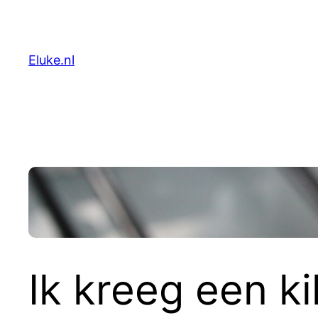
Skip
to
content
Eluke.nl
Ik kreeg een k