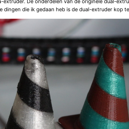
extruder. De onderdelen van de originele dual-extrude
te dingen die ik gedaan heb is de dual-extruder kop t