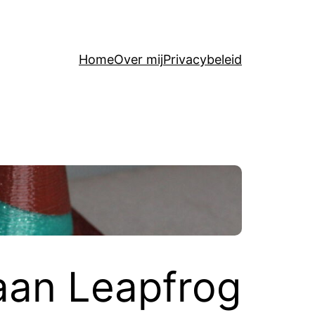
Home
Over mij
Privacybeleid
 aan Leapfrog