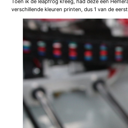
Toen ik de leapfrog kreeg, had deze een Hemera-
verschillende kleuren printen, dus 1 van de eers