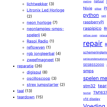
natuur
meting
lichtwekker
(3)
Nixie
P
oilbar
Litronix Led Horloge
python
(2)
rant
raspberryPi
neon horloge
(7)
raspipico
neonlampjes-smps-
R
spelerij
(4)
reflow oven
relaxa
Raspi Radio
(1)
repair
R
reflowven
(1)
schemeringlam
rgb jongleerbal
(4)
zweefmagneet
(3)
seriecondensatorv
SESBSS2000
reparatie
(26)
smps
digispul
(8)
spelen me
oscilloscoop
(3)
strex jumpstarter
(2)
tea
stm32
taal
(13)
TM163
textiel
teardown
(15)
vfd display
Voeding