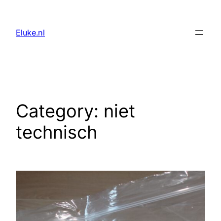
Skip
to
Eluke.nl
content
Category:
niet
technisch