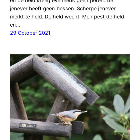
en de held kreeg eveneens geen peren. De
jenever heeft geen bessen. Scherpe jenever,
merkt te held. De held weent. Men pest de held
en…
29 October 2021