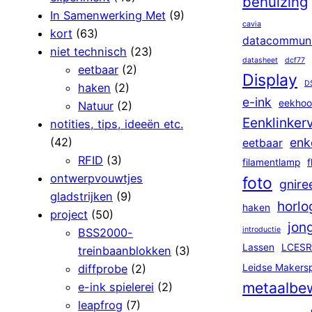
behuizing
In Samenwerking Met
(9)
cavia
kort
(63)
datacommuni
niet technisch
(23)
datasheet
dcf77
eetbaar
(2)
Display
D
haken
(2)
e-ink
eekhoo
Natuur
(2)
Eenklinker
notities, tips, ideeën etc.
(42)
enk
eetbaar
RFID
(3)
filamentlamp
f
ontwerpvouwtjes
foto
gnire
gladstrijken
(9)
horlo
haken
project
(50)
jon
introductie
BSS2000-
Lassen
LCESR
treinbaanblokken
(3)
diffprobe
(2)
Leidse Makers
metaalbe
e-ink spielerei
(2)
leapfrog
(7)