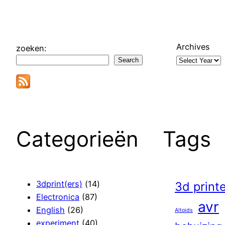
Archives
zoeken:
Search
Categorieën
Tags
3dprint(ers)
(14)
3d print
Electronica
(87)
avr
English
(26)
Altoids
experiment
(40)