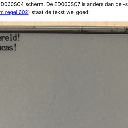
ED060SC4 scherm. De ED060SC7 is anders dan de -sc4
om regel 602
) staat de tekst wel goed: