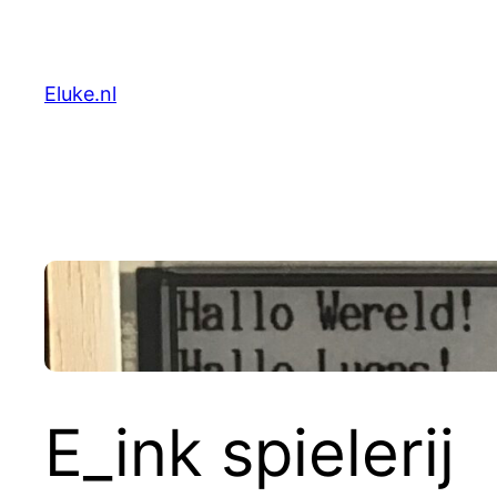
Skip
to
content
Eluke.nl
E_ink spielerij