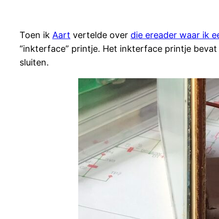
Toen ik
Aart
vertelde over
die ereader waar ik e
“inkterface” printje. Het inkterface printje bev
sluiten.