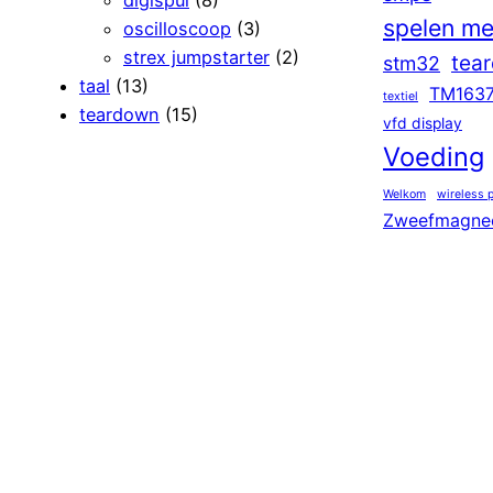
digispul
(8)
spelen me
oscilloscoop
(3)
strex jumpstarter
(2)
tea
stm32
taal
(13)
TM163
textiel
teardown
(15)
vfd display
Voeding
Welkom
wireless 
Zweefmagne