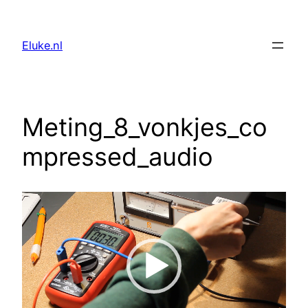
Skip
to
Eluke.nl
content
Meting_8_vonkjes_co
mpressed_audio
Video
Player