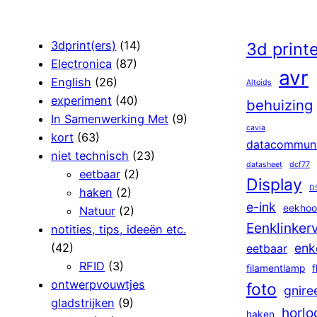
3dprint(ers)
(14)
3d print
Electronica
(87)
avr
English
(26)
Altoids
experiment
(40)
behuizing
In Samenwerking Met
(9)
cavia
kort
(63)
datacommuni
niet technisch
(23)
datasheet
dcf77
eetbaar
(2)
Display
D
haken
(2)
e-ink
eekhoo
Natuur
(2)
Eenklinker
notities, tips, ideeën etc.
(42)
enk
eetbaar
RFID
(3)
filamentlamp
f
ontwerpvouwtjes
foto
gnire
gladstrijken
(9)
horlo
haken