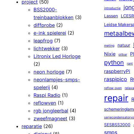
project
(50)
jon
introductie
BSS2000-
Lassen
LCESR
treinbaanblokken
(3)
diffprobe
(2)
Leidse Makers
metaalbe
e-ink spielerei
(2)
leapfrog
(7)
natuur
meting
lichtwekker
(3)
Nixie
P
oilbar
Litronix Led Horloge
python
(2)
rant
raspberryPi
neon horloge
(7)
raspipico
neonlampjes-smps-
R
spelerij
(4)
reflow oven
relaxa
Raspi Radio
(1)
repair
R
reflowven
(1)
schemeringlam
rgb jongleerbal
(4)
zweefmagneet
(3)
seriecondensatorv
SESBSS2000
reparatie
(26)
smps