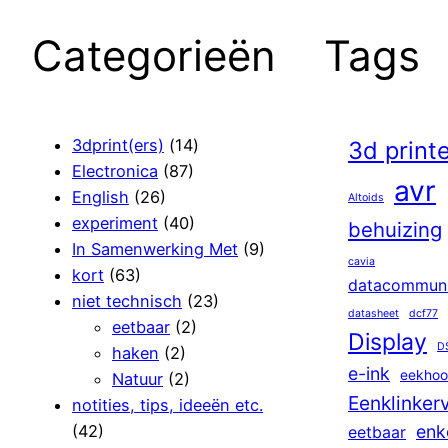
Categorieën
Tags
3dprint(ers)
(14)
3d print
Electronica
(87)
avr
English
(26)
Altoids
experiment
(40)
behuizing
In Samenwerking Met
(9)
cavia
kort
(63)
datacommuni
niet technisch
(23)
datasheet
dcf77
eetbaar
(2)
Display
D
haken
(2)
e-ink
eekhoo
Natuur
(2)
Eenklinker
notities, tips, ideeën etc.
(42)
enk
eetbaar