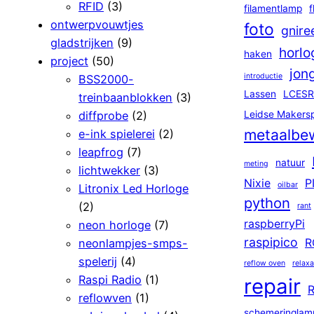
RFID
(3)
filamentlamp
f
ontwerpvouwtjes
foto
gnire
gladstrijken
(9)
horlo
haken
project
(50)
jon
introductie
BSS2000-
Lassen
LCESR
treinbaanblokken
(3)
diffprobe
(2)
Leidse Makers
metaalbe
e-ink spielerei
(2)
leapfrog
(7)
natuur
meting
lichtwekker
(3)
Nixie
P
oilbar
Litronix Led Horloge
python
(2)
rant
raspberryPi
neon horloge
(7)
raspipico
neonlampjes-smps-
R
spelerij
(4)
reflow oven
relaxa
Raspi Radio
(1)
repair
R
reflowven
(1)
schemeringlam