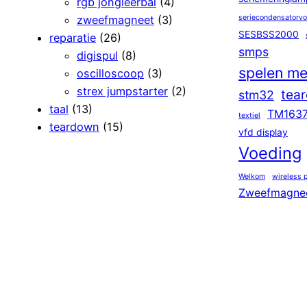
rgb jongleerbal
(4)
zweefmagneet
(3)
seriecondensatorv
SESBSS2000
reparatie
(26)
smps
digispul
(8)
spelen me
oscilloscoop
(3)
strex jumpstarter
(2)
tea
stm32
taal
(13)
TM163
textiel
teardown
(15)
vfd display
Voeding
Welkom
wireless 
Zweefmagne