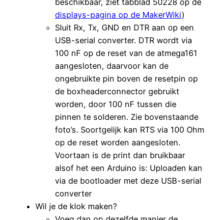
beschikbaar, ziet tabblad 50228 op de
displays-pagina op de MakerWiki
)
Sluit Rx, Tx, GND en DTR aan op een
USB-serial converter. DTR wordt via
100 nF op de reset van de atmega161
aangesloten, daarvoor kan de
ongebruikte pin boven de resetpin op
de boxheaderconnector gebruikt
worden, door 100 nF tussen die
pinnen te solderen. Zie bovenstaande
foto’s. Soortgelijk kan RTS via 100 Ohm
op de reset worden aangesloten.
Voortaan is de print dan bruikbaar
alsof het een Arduino is: Uploaden kan
via de bootloader met deze USB-serial
converter
Wil je de klok maken?
Voeg dan op dezelfde manier de