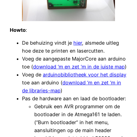
Howto
:
De behuizing vindt je
hier
, alsmede uitleg
hoe deze te printen en lasercutten.
Voeg de aangepaste MajorCore aan arduino
toe (
download ‘m en zet ‘m in de juiste map
)
Voeg de
arduinobibliotheek voor het display
toe aan arduino (
download ‘m en zet ‘m in
de libraries-map
)
Pas de hardware aan en laad de bootloader:
Gebruik een AVR programmer om de
bootloader in de Atmega161 te laden.
(“Burn bootloader” in het menu,
aansluitingen op de main header