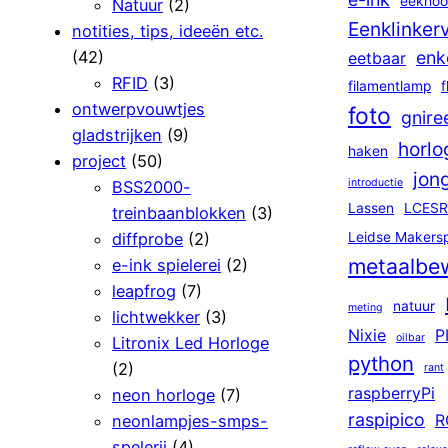
eekhoo
Natuur
(2)
Eenklinker
notities, tips, ideeën etc.
(42)
enk
eetbaar
RFID
(3)
filamentlamp
f
ontwerpvouwtjes
foto
gnire
gladstrijken
(9)
horlo
haken
project
(50)
jon
introductie
BSS2000-
Lassen
LCESR
treinbaanblokken
(3)
diffprobe
(2)
Leidse Makers
metaalbe
e-ink spielerei
(2)
leapfrog
(7)
natuur
meting
lichtwekker
(3)
Nixie
P
oilbar
Litronix Led Horloge
python
(2)
rant
raspberryPi
neon horloge
(7)
raspipico
neonlampjes-smps-
R
spelerij
(4)