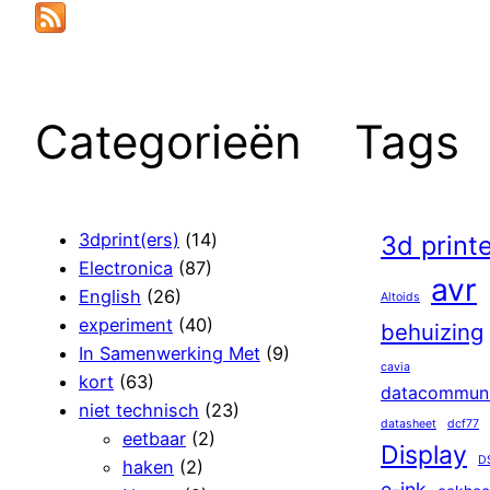
Categorieën
Tags
3dprint(ers)
(14)
3d print
Electronica
(87)
avr
English
(26)
Altoids
experiment
(40)
behuizing
In Samenwerking Met
(9)
cavia
kort
(63)
datacommuni
niet technisch
(23)
datasheet
dcf77
eetbaar
(2)
Display
D
haken
(2)
e-ink