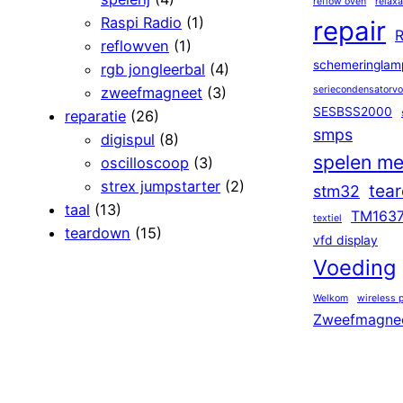
reflow oven
relaxa
Raspi Radio
(1)
repair
R
reflowven
(1)
schemeringlam
rgb jongleerbal
(4)
zweefmagneet
(3)
seriecondensatorv
SESBSS2000
reparatie
(26)
smps
digispul
(8)
spelen me
oscilloscoop
(3)
strex jumpstarter
(2)
tea
stm32
taal
(13)
TM163
textiel
teardown
(15)
vfd display
Voeding
Welkom
wireless 
Zweefmagne