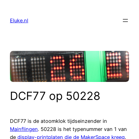
Skip
to
Eluke.nl
content
DCF77 op 50228
DCF77 is de atoomklok tijdseinzender in
Mainflingen
. 50228 is het typenummer van 1 van
de
display-printplaten die de MakerSpace kreeg
.