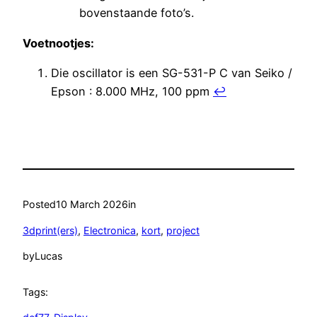
bovenstaande foto’s.
Voetnootjes:
Die oscillator is een SG-531-P C van Seiko /
Epson : 8.000 MHz, 100 ppm
↩︎
Posted
10 March 2026
in
3dprint(ers)
, 
Electronica
, 
kort
, 
project
by
Lucas
Tags: