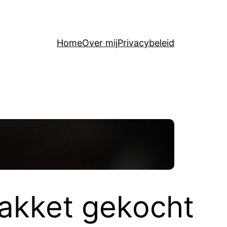
Home
Over mij
Privacybeleid
akket gekocht